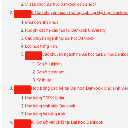
Vì sao chọn Đại học Dankook để du học?
II. Các chuyên ngành và học phí tại Đại học Dankoo
Điều kiện nhập học
Học phí các hệ đào tạo tại Dankook University
Các chuyên ngành tại Đại học Dankook
Lớp học tiếng Hàn
Các chuyên ngành hệ Đại học tại Đại học Danko
Cơ sở Jukjeon
Cơ sở cheonam
Kỹ thuật
Học bổng các hệ tại Đại học Dankook Cho sinh viê
Học bổng TOPIK kì đầu
Học bổng sinh viên Dankook
Học bổng hệ tiếng Anh
III. Cơ sở vật chất tại Đại học Dankook