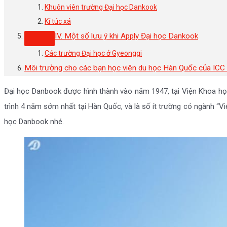
Khuôn viên trường Đại học Dankook
Kí túc xá
IV. Một số lưu ý khi Apply Đại học Dankook
Các trường Đại học ở Gyeonggi
Môi trường cho các bạn học viên du học Hàn Quốc của IC
Đại học Danbook được hình thành vào năm 1947, tại Viện Khoa học
trình 4 năm sớm nhất tại Hàn Quốc, và là số ít trường có ngành “Việ
học Danbook nhé.