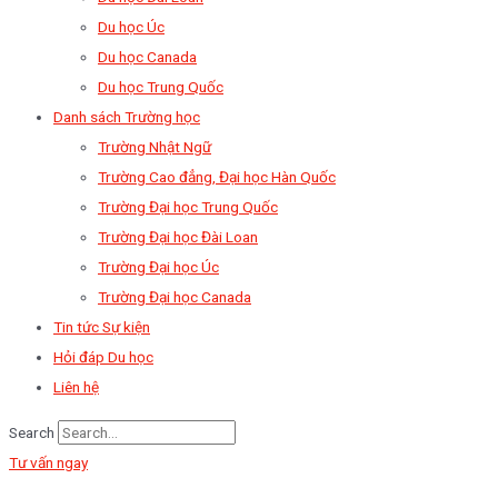
Du học Úc
Du học Canada
Du học Trung Quốc
Danh sách Trường học
Trường Nhật Ngữ
Trường Cao đẳng, Đại học Hàn Quốc
Trường Đại học Trung Quốc
Trường Đại học Đài Loan
Trường Đại học Úc
Trường Đại học Canada
Tin tức Sự kiện
Hỏi đáp Du học
Liên hệ
Search
Tư vấn ngay