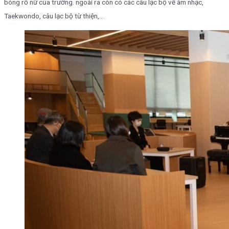
bóng rổ nữ của trường. ngoài ra còn có các câu lạc bộ về âm nhạc,
Taekwondo, câu lạc bộ từ thiện,…