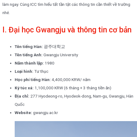
làm ngay. Cùng ICC tìm hiểu tất tần tật các thông tin cần thiết về trường
nhé.
I. Đại học Gwangju và thông tin cơ bản
Tên tiếng Hàn:
광주대학교
Tên tiếng Anh:
Gwangju University
Năm thành lập:
1980
Loại hình:
Tư thục
Học phí tiếng Hàn:
4,400,000 KRW/ năm
Ký túc xá:
1,100,000 KRW (6 tháng + 3 tháng tiền ăn)
Địa chỉ:
277 Hyodeong-ro, Hyodeok-dong, Nam-gu, Gwangju, Hàn
Quốc
Website:
gwangju.ac.kr