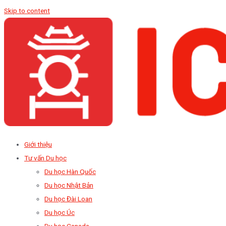
Skip to content
Giới thiệu
Tư vấn Du học
Du học Hàn Quốc
Du học Nhật Bản
Du học Đài Loan
Du học Úc
Du học Canada