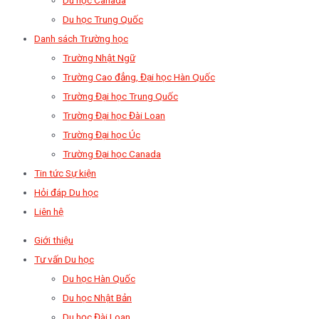
Du học Trung Quốc
Danh sách Trường học
Trường Nhật Ngữ
Trường Cao đẳng, Đại học Hàn Quốc
Trường Đại học Trung Quốc
Trường Đại học Đài Loan
Trường Đại học Úc
Trường Đại học Canada
Tin tức Sự kiện
Hỏi đáp Du học
Liên hệ
Giới thiệu
Tư vấn Du học
Du học Hàn Quốc
Du học Nhật Bản
Du học Đài Loan