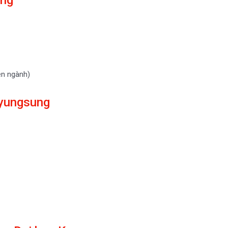
ung
ên ngành)
Kyungsung