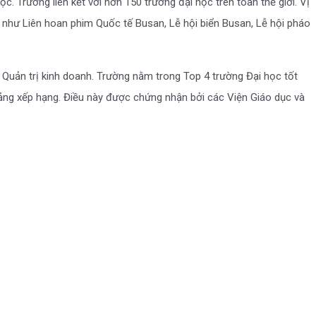
. Trường liên kết với hơn 150 trường đại học trên toàn thế giới. Vị
g như Liên hoan phim Quốc tế Busan, Lễ hội biển Busan, Lễ hội pháo
 Quản trị kinh doanh. Trường nằm trong Top 4 trường Đại học tốt
ảng xếp hạng. Điều này được chứng nhận bởi các Viện Giáo dục và