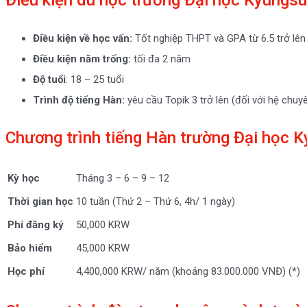
Điều kiện du học trường Đại học Kyungs
Điều kiện về học vấn:
Tốt nghiệp THPT và GPA từ 6.5 trở lên
Điều kiện năm trống:
tối đa 2 năm
Độ tuổi
: 18 – 25 tuổi
Trình độ tiếng Hàn:
yêu cầu Topik 3 trở lên (đối với hệ chuy
Chương trình tiếng Hàn trường Đại học 
Kỳ học
Tháng 3 – 6 – 9 – 12
Thời gian học
10 tuần (Thứ 2 – Thứ 6, 4h/ 1 ngày)
Phí đăng ký
50,000 KRW
Bảo hiểm
45,000 KRW
Học phí
4,400,000 KRW/ năm (khoảng 83.000.000 VNĐ) (*)