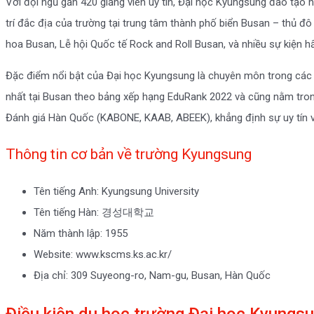
Với đội ngũ gần 420 giảng viên uy tín, Đại học Kyungsung đào tạo h
trí đắc địa của trường tại trung tâm thành phố biển Busan – thủ đ
hoa Busan, Lễ hội Quốc tế Rock and Roll Busan, và nhiều sự kiện h
Đặc điểm nổi bật của Đại học Kyungsung là chuyên môn trong các lĩ
nhất tại Busan theo bảng xếp hạng EduRank 2022 và cũng nằm tron
Đánh giá Hàn Quốc (KABONE, KAAB, ABEEK), khẳng định sự uy tín v
Thông tin cơ bản về trường Kyungsung
Tên tiếng Anh: Kyungsung University
Tên tiếng Hàn: 경성대학교
Năm thành lập: 1955
Website: www.kscms.ks.ac.kr/
Địa chỉ: 309 Suyeong-ro, Nam-gu, Busan, Hàn Quốc