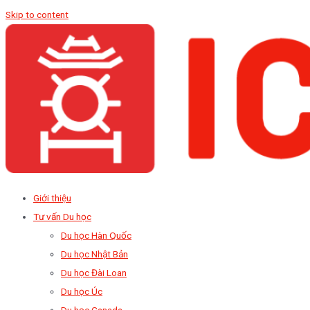
Skip to content
Giới thiệu
Tư vấn Du học
Du học Hàn Quốc
Du học Nhật Bản
Du học Đài Loan
Du học Úc
Du học Canada