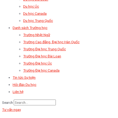
Du học Úc
Du học Canada
Du học Trung Quốc
Danh sách Trường học
Trường Nhật Ngữ
Trường Cao đẳng, Đại học Hàn Quốc
Trường Đại học Trung Quốc
Trường Đại học Đài Loan
Trường Đại học Úc
Trường Đại học Canada
Tin tức Sự kiện
Hỏi đáp Du học
Liên hệ
Search
Tư vấn ngay