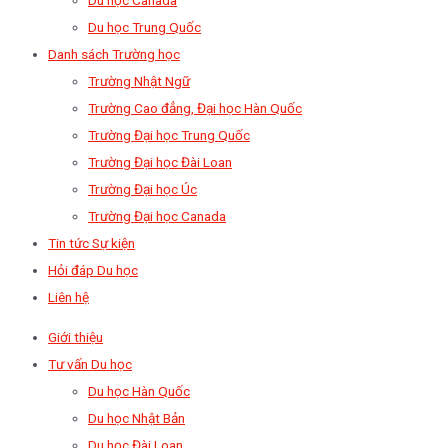
Du học Trung Quốc
Danh sách Trường học
Trường Nhật Ngữ
Trường Cao đẳng, Đại học Hàn Quốc
Trường Đại học Trung Quốc
Trường Đại học Đài Loan
Trường Đại học Úc
Trường Đại học Canada
Tin tức Sự kiện
Hỏi đáp Du học
Liên hệ
Giới thiệu
Tư vấn Du học
Du học Hàn Quốc
Du học Nhật Bản
Du học Đài Loan