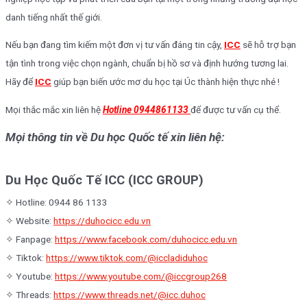
danh tiếng nhất thế giới.
Nếu bạn đang tìm kiếm một đơn vị tư vấn đáng tin cậy,
ICC
sẽ hỗ trợ bạn
tận tình trong việc chọn ngành, chuẩn bị hồ sơ và định hướng tương lai.
Hãy để
ICC
giúp bạn biến ước mơ du học tại Úc thành hiện thực nhé !
Mọi thắc mắc xin liên hệ
Hotline 0944861133
để được tư vấn cụ thể.
Mọi thông tin về Du học Quốc tế xin liên hệ:
Du Học Quốc Tế ICC (ICC GROUP)
✧ Hotline: 0944 86 1133
✧ Website:
https://duhocicc.edu.vn
✧ Fanpage:
https://www.facebook.com/duhocicc.edu.vn
✧ Tiktok:
https://www.tiktok.com/@iccladiduhoc
✧ Youtube:
https://www.youtube.com/@iccgroup268
✧ Threads:
https://www.threads.net/@icc.duhoc