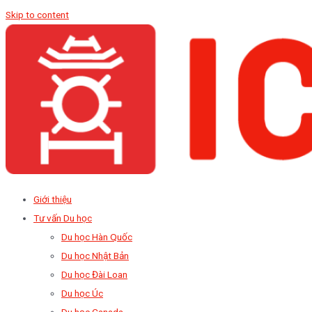
Skip to content
Giới thiệu
Tư vấn Du học
Du học Hàn Quốc
Du học Nhật Bản
Du học Đài Loan
Du học Úc
Du học Canada