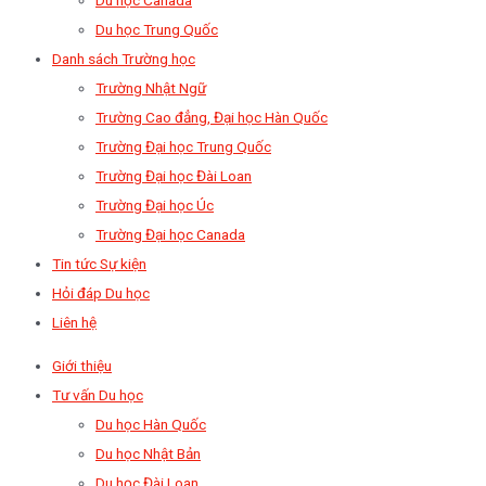
Du học Trung Quốc
Danh sách Trường học
Trường Nhật Ngữ
Trường Cao đẳng, Đại học Hàn Quốc
Trường Đại học Trung Quốc
Trường Đại học Đài Loan
Trường Đại học Úc
Trường Đại học Canada
Tin tức Sự kiện
Hỏi đáp Du học
Liên hệ
Giới thiệu
Tư vấn Du học
Du học Hàn Quốc
Du học Nhật Bản
Du học Đài Loan