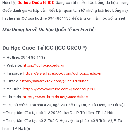
Hiện tại,
Du học Quốc tế ICC
đang có rất nhiều học bổng du học Trung
Quốc danh giá và hấp dẫn. Nếu bạn quan tâm tới những loại học bổng này,
hãy liên hệ ICC qua hotline 0944861133 để đăng ký nhận học bổng nhé!
Mọi thông tin về Du học Quốc tế xin liên hệ:
Du Học Quốc Tế ICC (ICC GROUP)
✧ Hotline: 0944 86 1133
✧ Website:
https://duhocicc.edu.vn
✧ Fanpage:
https://www.facebook.com/duhocicc.edu.vn
✧ Tiktok:
https://www.tiktok.com/@iccladiduhoc
✧ Youtube:
https://www.youtube.com/@iccgroup268
✧ Threads:
https://www.threads.net/@icc.duhoc
✧ Trụ sở chính: Toà nhà A20, ngõ 20 Phố Huy Du, P. Từ Liêm, TP. Hà Nội
✧Trung tâm đào tạo số 1: A20/20 Huy Du, P. Từ Liêm, TP. Hà Nội
✧Trung tâm đào tạo số 2: Toà C, Học viện tư pháp, số 9 Trần Vỹ, P. Từ
Liêm, TP. Hà Nội