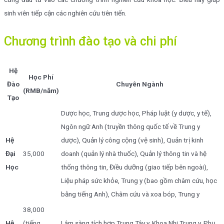
sinh viên tiếp cận các nghiên cứu tiên tiến.
Chương trình đào tạo và chi phí
Hệ
Học Phí
Đào
Chuyên Ngành
(RMB/năm)
Tạo
Dược học, Trung dược học, Pháp luật (y dược, y tế),
Ngôn ngữ Anh (truyền thông quốc tế về Trung y
Hệ
dược), Quản lý công cộng (vệ sinh), Quản trị kinh
Đại
35,000
doanh (quản lý nhà thuốc), Quản lý thông tin và hệ
Học
thống thông tin, Điều dưỡng (giao tiếp bên ngoài),
Liệu pháp sức khỏe, Trung y (bao gồm châm cứu, học
bằng tiếng Anh), Châm cứu và xoa bóp, Trung y
38,000
Hệ
(tiếng
Lâm sàng tích hợp Trung Tây y, Khoa Nhi Trung y, Phụ