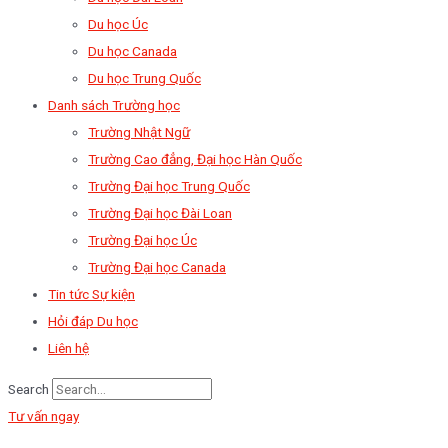
Du học Úc
Du học Canada
Du học Trung Quốc
Danh sách Trường học
Trường Nhật Ngữ
Trường Cao đẳng, Đại học Hàn Quốc
Trường Đại học Trung Quốc
Trường Đại học Đài Loan
Trường Đại học Úc
Trường Đại học Canada
Tin tức Sự kiện
Hỏi đáp Du học
Liên hệ
Search
Tư vấn ngay