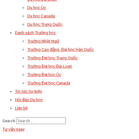
Du học Úc
Du học Canada
Du học Trung Quốc
Danh sách Trường học
Trường Nhật Ngữ
Trường Cao đẳng, Đại học Hàn Quốc
Trường Đại học Trung Quốc
Trường Đại học Đài Loan
Trường Đại học Úc
Trường Đại học Canada
Tin tức Sự kiện
Hỏi đáp Du học
Liên hệ
Search
Tư vấn ngay