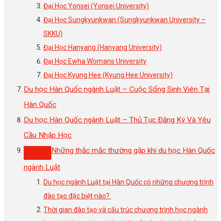
Đại Học Yonsei (Yonsei University)
Đại Học Sungkyunkwan (Sungkyunkwan University –
SKKU)
Đại Học Hanyang (Hanyang University)
Đại Học Ewha Womans University
Đại Học Kyung Hee (Kyung Hee University)
Du học Hàn Quốc ngành Luật – Cuộc Sống Sinh Viên Tại
Hàn Quốc
Du học Hàn Quốc ngành Luật – Thủ Tục Đăng Ký Và Yêu
Cầu Nhập Học
Những thắc mắc thường gặp khi du học Hàn Quốc
ngành Luật
Du học ngành Luật tại Hàn Quốc có những chương trình
đào tạo đặc biệt nào?
Thời gian đào tạo và cấu trúc chương trình học ngành