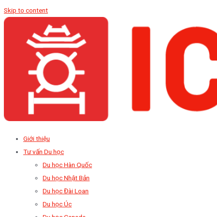
Skip to content
Giới thiệu
Tư vấn Du học
Du học Hàn Quốc
Du học Nhật Bản
Du học Đài Loan
Du học Úc
Du học Canada