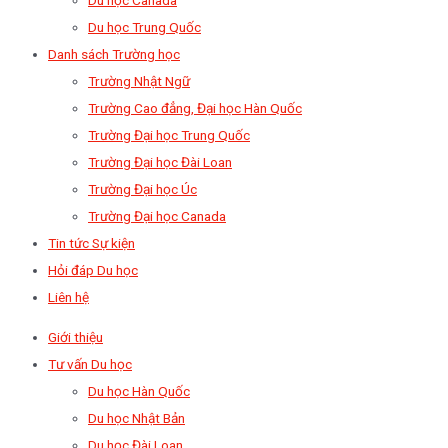
Du học Trung Quốc
Danh sách Trường học
Trường Nhật Ngữ
Trường Cao đẳng, Đại học Hàn Quốc
Trường Đại học Trung Quốc
Trường Đại học Đài Loan
Trường Đại học Úc
Trường Đại học Canada
Tin tức Sự kiện
Hỏi đáp Du học
Liên hệ
Giới thiệu
Tư vấn Du học
Du học Hàn Quốc
Du học Nhật Bản
Du học Đài Loan