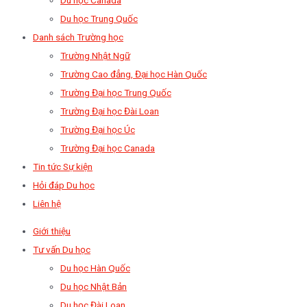
Du học Trung Quốc
Danh sách Trường học
Trường Nhật Ngữ
Trường Cao đẳng, Đại học Hàn Quốc
Trường Đại học Trung Quốc
Trường Đại học Đài Loan
Trường Đại học Úc
Trường Đại học Canada
Tin tức Sự kiện
Hỏi đáp Du học
Liên hệ
Giới thiệu
Tư vấn Du học
Du học Hàn Quốc
Du học Nhật Bản
Du học Đài Loan