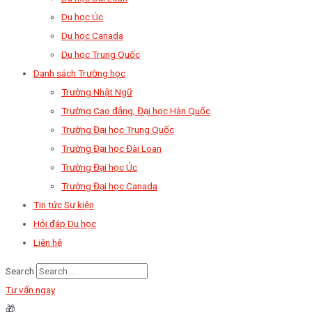
Du học Úc
Du học Canada
Du học Trung Quốc
Danh sách Trường học
Trường Nhật Ngữ
Trường Cao đẳng, Đại học Hàn Quốc
Trường Đại học Trung Quốc
Trường Đại học Đài Loan
Trường Đại học Úc
Trường Đại học Canada
Tin tức Sự kiện
Hỏi đáp Du học
Liên hệ
Search
Tư vấn ngay
🎁