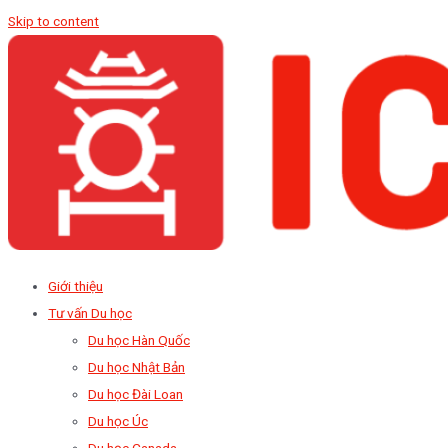
Skip to content
Giới thiệu
Tư vấn Du học
Du học Hàn Quốc
Du học Nhật Bản
Du học Đài Loan
Du học Úc
Du học Canada