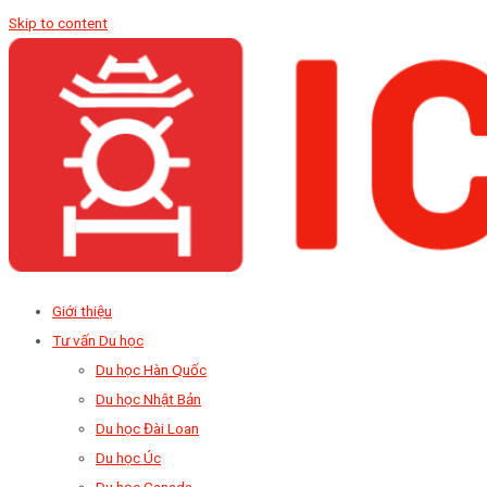
Skip to content
Giới thiệu
Tư vấn Du học
Du học Hàn Quốc
Du học Nhật Bản
Du học Đài Loan
Du học Úc
Du học Canada