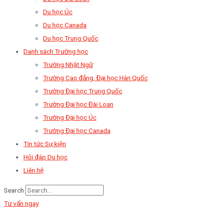
Du học Úc
Du học Canada
Du học Trung Quốc
Danh sách Trường học
Trường Nhật Ngữ
Trường Cao đẳng, Đại học Hàn Quốc
Trường Đại học Trung Quốc
Trường Đại học Đài Loan
Trường Đại học Úc
Trường Đại học Canada
Tin tức Sự kiện
Hỏi đáp Du học
Liên hệ
Search
Tư vấn ngay