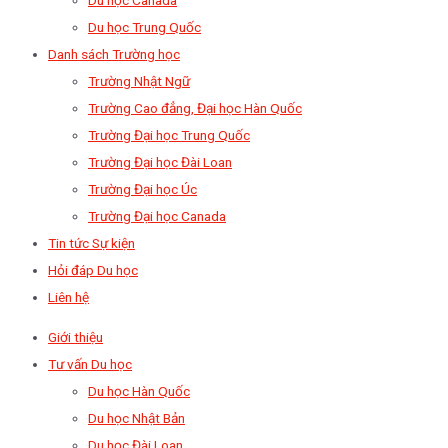
Du học Trung Quốc
Danh sách Trường học
Trường Nhật Ngữ
Trường Cao đẳng, Đại học Hàn Quốc
Trường Đại học Trung Quốc
Trường Đại học Đài Loan
Trường Đại học Úc
Trường Đại học Canada
Tin tức Sự kiện
Hỏi đáp Du học
Liên hệ
Giới thiệu
Tư vấn Du học
Du học Hàn Quốc
Du học Nhật Bản
Du học Đài Loan