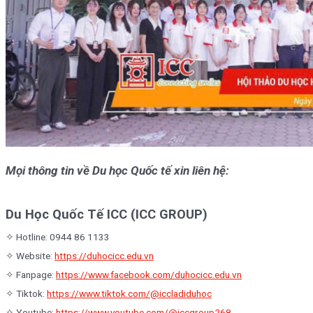
Mọi thông tin về Du học Quốc tế xin liên hệ:
Du Học Quốc Tế ICC (ICC GROUP)
✧ Hotline: 0944 86 1133
✧ Website:
https://duhocicc.edu.vn
✧ Fanpage:
https://www.facebook.com/duhocicc.edu.vn
✧ Tiktok:
https://www.tiktok.com/@iccladiduhoc
✧ Youtube:
https://www.youtube.com/@iccgroup268