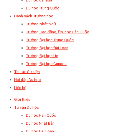
Du học Trung Quốc
Danh sách Trường học
Trường Nhật Ngữ
Trường Cao đẳng, Đại học Hàn Quốc
Trường Đại học Trung Quốc
Trường Đại học Đài Loan
Trường Đại học Úc
Trường Đại học Canada
Tin tức Sự kiện
Hỏi đáp Du học
Liên hệ
Giới thiệu
Tư vấn Du học
Du học Hàn Quốc
Du học Nhật Bản
Du học Đài Loan