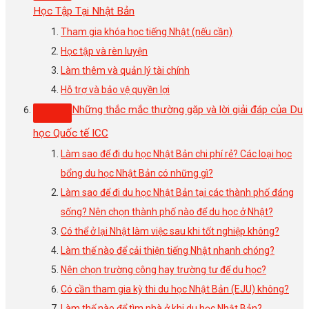
Học Tập Tại Nhật Bản
Tham gia khóa học tiếng Nhật (nếu cần)
Học tập và rèn luyện
Làm thêm và quản lý tài chính
Hỗ trợ và bảo vệ quyền lợi
Những thắc mắc thường gặp và lời giải đáp của Du
học Quốc tế ICC
Làm sao để đi du học Nhật Bản chi phí rẻ? Các loại học
bổng du học Nhật Bản có những gì?
Làm sao để đi du học Nhật Bản tại các thành phố đáng
sống? Nên chọn thành phố nào để du học ở Nhật?
Có thể ở lại Nhật làm việc sau khi tốt nghiệp không?
Làm thế nào để cải thiện tiếng Nhật nhanh chóng?
Nên chọn trường công hay trường tư để du học?
Có cần tham gia kỳ thi du học Nhật Bản (EJU) không?
Làm thế nào để tìm nhà ở khi du học Nhật Bản?