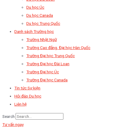
Du học Úc
Du học Canada
Du học Trung Quốc
Danh sách Trường học
Trường Nhật Ngữ
Trường Cao đẳng, Đại học Hàn Quốc
Trường Đại học Trung Quốc
Trường Đại học Đài Loan
Trường Đại học Úc
Trường Đại học Canada
Tin tức Sự kiện
Hỏi đáp Du học
Liên hệ
Search
Tư vấn ngay