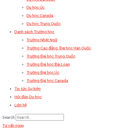
Du học Úc
Du học Canada
Du học Trung Quốc
Danh sách Trường học
Trường Nhật Ngữ
Trường Cao đẳng, Đại học Hàn Quốc
Trường Đại học Trung Quốc
Trường Đại học Đài Loan
Trường Đại học Úc
Trường Đại học Canada
Tin tức Sự kiện
Hỏi đáp Du học
Liên hệ
Search
Tư vấn ngay