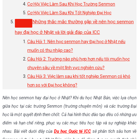
Cơ Hội Việc Làm Sau Khi Học Trường Senmon
Cơ Hội Việc Làm Sau Khi Tốt Nghiệp Đại Học
Những thắc mắc thường gặp về nên học senmon
hay đại học ở Nhật và lời giải đáp của ICC
Câu Hỏi 1: Nên học senmon hay Đại học ở Nhật nếu
muốn có thu nhập cao?
Câu Hỏi 2: Trường nào phù hợp hơn nếu tôi muốn học
chuyên sâu về một lĩnh vực nghiên cứu?
Câu Hỏi 3: Việc làm sau khi tốt nghiệp Senmon có khó
hơn so với Đại học không?
Nên học senmon hay đại học ở Nhật? Khi du học Nhật Bản, việc lựa chọn
giữa học tại các trường Senmon (trường chuyên môn) và các trường Đại
học là một quyết định then chốt. Cả hai hình thức đào tạo đều có những ưu
điểm và hạn chế riêng, phục vụ các mục tiêu học tập và sự nghiệp khác
nhau. Bài viết dưới đây của
Du học Quốc tế ICC
sẽ phân tích sâu hơn về