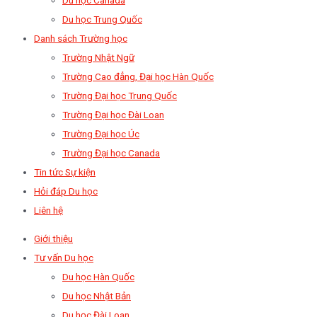
Du học Trung Quốc
Danh sách Trường học
Trường Nhật Ngữ
Trường Cao đẳng, Đại học Hàn Quốc
Trường Đại học Trung Quốc
Trường Đại học Đài Loan
Trường Đại học Úc
Trường Đại học Canada
Tin tức Sự kiện
Hỏi đáp Du học
Liên hệ
Giới thiệu
Tư vấn Du học
Du học Hàn Quốc
Du học Nhật Bản
Du học Đài Loan