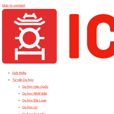
Skip to content
Giới thiệu
Tư vấn Du học
Du học Hàn Quốc
Du học Nhật Bản
Du học Đài Loan
Du học Úc
Du học Canada