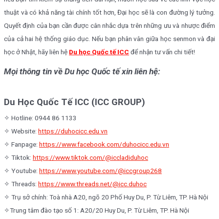
thuật và có khả năng tài chính tốt hơn, Đại học sẽ là con đường lý tưởng.
Quyết định của bạn cần được cân nhắc dựa trên những ưu và nhược điểm
của cả hai hệ thống giáo dục. Nếu bạn phân vân giữa học senmon và đại
học ở Nhật, hãy liên hệ
Du học Quốc tế ICC
để nhận tư vấn chi tiết!
Mọi thông tin về Du học Quốc tế xin liên hệ:
Du Học Quốc Tế ICC (ICC GROUP)
✧ Hotline: 0944 86 1133
✧ Website:
https://duhocicc.edu.vn
✧ Fanpage:
https://www.facebook.com/duhocicc.edu.vn
✧ Tiktok:
https://www.tiktok.com/@iccladiduhoc
✧ Youtube:
https://www.youtube.com/@iccgroup268
✧ Threads:
https://www.threads.net/@icc.duhoc
✧ Trụ sở chính: Toà nhà A20, ngõ 20 Phố Huy Du, P. Từ Liêm, TP. Hà Nội
✧Trung tâm đào tạo số 1: A20/20 Huy Du, P. Từ Liêm, TP. Hà Nội