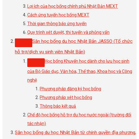
Lợi ích của học bổng chính phủ Nhật Bản MEXT
Cách ứng tuyển học bổng MEXT
Thời gian thông báo ứng tuyển
Quy trình xét duyệt, thi tuyển và phỏng vấn
Săn học bổng du học Nhật Bản JASSO (Tổ chức
hỗ trợ/dịch vụ sinh viên Nhật Bản)
Học bổng Khuyến học dành cho lưu học sinh
của Bộ Giáo dục, Văn hóa, Thể thao, Khoa học và Công
nghệ
Phương pháp đăng ký học bổng
Phương pháp xét học bổng
Thông báo kết quả
Chế độ học bổng hỗ trợ du học nước ngoài (trường đối
tác nhận)
Săn học bổng du học Nhật Bản từ chính quyền địa phương,