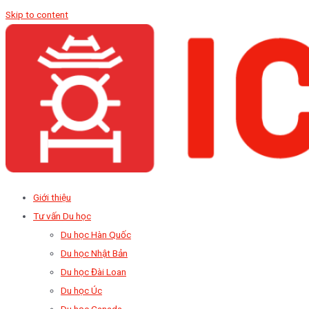
Skip to content
Giới thiệu
Tư vấn Du học
Du học Hàn Quốc
Du học Nhật Bản
Du học Đài Loan
Du học Úc
Du học Canada