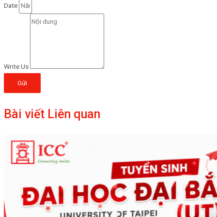
Date
Write Us
Gửi
Bài viết Liên quan