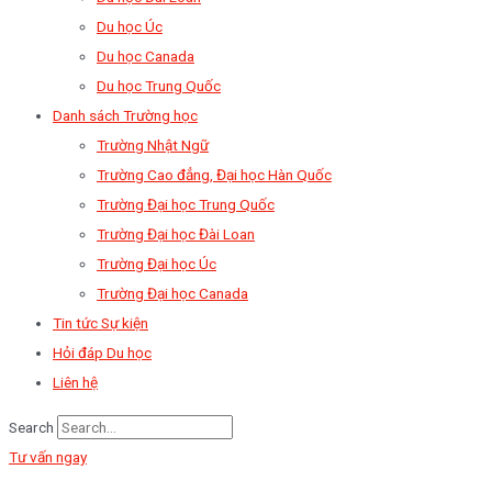
Du học Úc
Du học Canada
Du học Trung Quốc
Danh sách Trường học
Trường Nhật Ngữ
Trường Cao đẳng, Đại học Hàn Quốc
Trường Đại học Trung Quốc
Trường Đại học Đài Loan
Trường Đại học Úc
Trường Đại học Canada
Tin tức Sự kiện
Hỏi đáp Du học
Liên hệ
Search
Tư vấn ngay