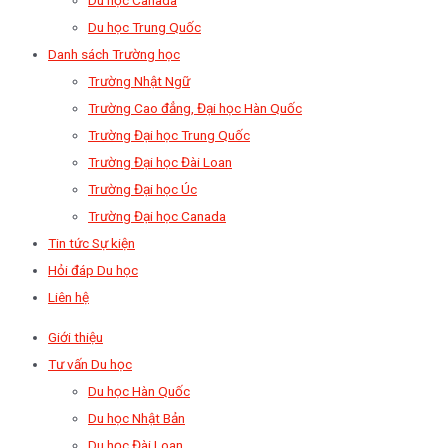
Du học Trung Quốc
Danh sách Trường học
Trường Nhật Ngữ
Trường Cao đẳng, Đại học Hàn Quốc
Trường Đại học Trung Quốc
Trường Đại học Đài Loan
Trường Đại học Úc
Trường Đại học Canada
Tin tức Sự kiện
Hỏi đáp Du học
Liên hệ
Giới thiệu
Tư vấn Du học
Du học Hàn Quốc
Du học Nhật Bản
Du học Đài Loan