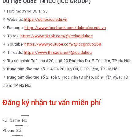
Du Học Quốc Tế ICC (ICC GROUP)
✧ Hotline: 0944 86 1133
✧ Website:
https://duhocicc.edu.vn
✧ Fanpage:
https://www.facebook.com/duhocicc.edu.vn
✧ Tiktok:
https://www.tiktok.com/@iccladiduhoc
✧ Youtube:
https://www.youtube.com/@iccgroup268
✧ Threads:
https://www.threads.net/@icc.duhoc
✧ Trụ sở chính: Toà nhà A20, ngõ 20 Phố Huy Du, P. Từ Liêm, TP. Hà Nội
✧Trung tâm đào tạo số 1: A20/20 Huy Du, P. Từ Liêm, TP. Hà Nội
✧Trung tâm đào tạo số 2: Toà C, Học viện tư pháp, số 9 Trần Vỹ, P. Từ
Liêm, TP. Hà Nội
Đăng ký nhận tư vấn miễn phí
Full Name
Phone