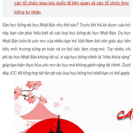
các tổ chức giao lưu quốc tế liên quan và các tổ chức học
bổng tư nhân
Săn
học bổng du học Nhật Bản như thế nào? Trước khi trả lời được câu hỏi
này, bạn cần phải hiểu biết về các loại học bổng du học Nhật Bản. Du học
Nhật Bản luôn là ước mơ của nhiều bạn trẻ Việt Nam bởi nền giáo dục tiên
tiến, môi trường sống an toàn và cơ hội việc làm rộng mở. Tuy nhiên, chi
phí du học Nhật Bản không hề rẻ, vì vậy học bổng chính là “chìa khóa vàng”
giúp bạn hiện thực hóa ước mơ du học mà không gánh nặng tài chính. Dưới
đây, ICC đã tổng hợp tất tần tật các loại học bổng hot nhất bạn có thể apply.