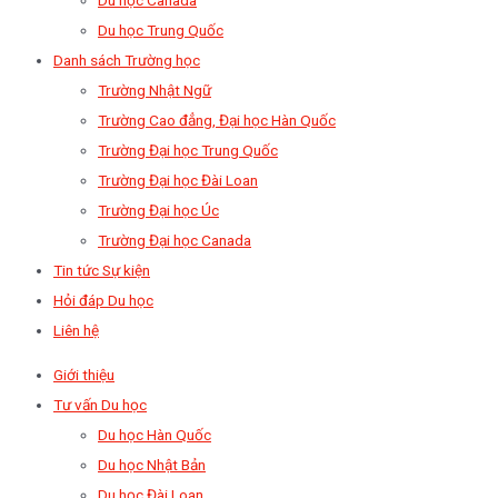
Du học Trung Quốc
Danh sách Trường học
Trường Nhật Ngữ
Trường Cao đẳng, Đại học Hàn Quốc
Trường Đại học Trung Quốc
Trường Đại học Đài Loan
Trường Đại học Úc
Trường Đại học Canada
Tin tức Sự kiện
Hỏi đáp Du học
Liên hệ
Giới thiệu
Tư vấn Du học
Du học Hàn Quốc
Du học Nhật Bản
Du học Đài Loan