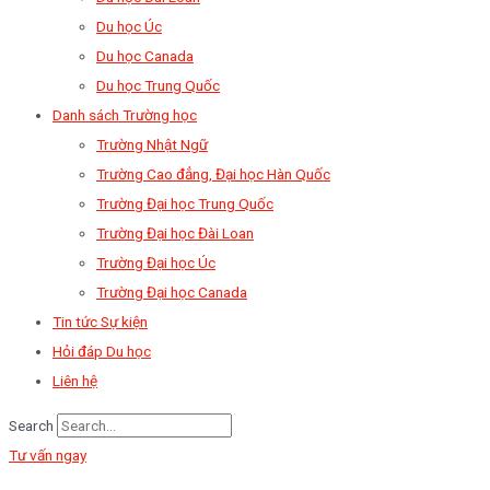
Du học Úc
Du học Canada
Du học Trung Quốc
Danh sách Trường học
Trường Nhật Ngữ
Trường Cao đẳng, Đại học Hàn Quốc
Trường Đại học Trung Quốc
Trường Đại học Đài Loan
Trường Đại học Úc
Trường Đại học Canada
Tin tức Sự kiện
Hỏi đáp Du học
Liên hệ
Search
Tư vấn ngay