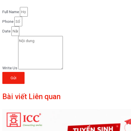
Full Name
Phone
Date
Write Us
Gửi
Bài viết Liên quan