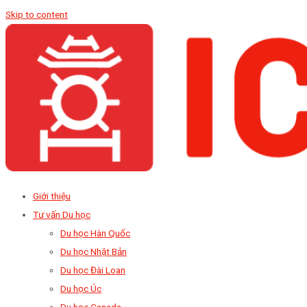
Skip to content
Giới thiệu
Tư vấn Du học
Du học Hàn Quốc
Du học Nhật Bản
Du học Đài Loan
Du học Úc
Du học Canada