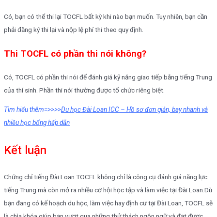
Có, bạn có thể thi lại TOCFL bất kỳ khi nào bạn muốn. Tuy nhiên, bạn cần
phải đăng ký thi lại và nộp lệ phí thi theo quy định.
Thi TOCFL có phần thi nói không?
Có, TOCFL có phần thi nói để đánh giá kỹ năng giao tiếp bằng tiếng Trung
của thí sinh. Phần thi nói thường được tổ chức riêng biệt.
Tìm hiểu thêm=>>>>
Du học Đài Loan ICC – Hồ sơ đơn giản, bay nhanh và
nhiều học bổng hấp dẫn
Kết luận
Chứng chỉ tiếng Đài Loan TOCFL không chỉ là công cụ đánh giá năng lực
tiếng Trung mà còn mở ra nhiều cơ hội học tập và làm việc tại Đài Loan.Dù
bạn đang có kế hoạch du học, làm việc hay định cư tại Đài Loan, TOCFL sẽ
là chìa khóa giúp bạn vượt qua những thử thách ngôn ngữ và đạt được