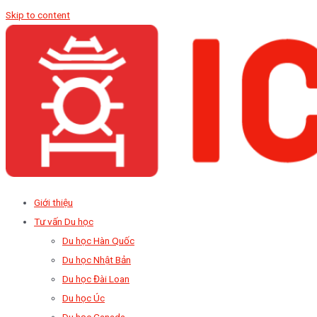
Skip to content
Giới thiệu
Tư vấn Du học
Du học Hàn Quốc
Du học Nhật Bản
Du học Đài Loan
Du học Úc
Du học Canada