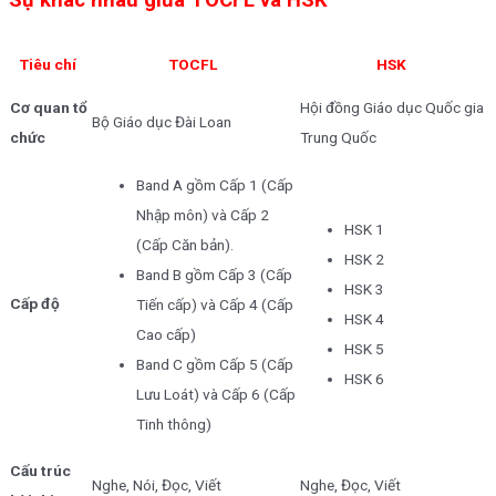
Sự khác nhau giữa TOCFL và HSK
Tiêu chí
TOCFL
HSK
Cơ quan tổ
Hội đồng Giáo dục Quốc gia
Bộ Giáo dục Đài Loan
chức
Trung Quốc
Band A gồm Cấp 1 (Cấp
Nhập môn) và Cấp 2
HSK 1
(Cấp Căn bản).
HSK 2
Band B gồm Cấp 3 (Cấp
HSK 3
Cấp độ
Tiến cấp) và Cấp 4 (Cấp
HSK 4
Cao cấp)
HSK 5
Band C gồm Cấp 5 (Cấp
HSK 6
Lưu Loát) và Cấp 6 (Cấp
Tinh thông)
Cấu trúc
Nghe, Nói, Đọc, Viết
Nghe, Đọc, Viết