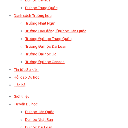
Du học Trung Quốc
Danh sách Trường học
Trường Nhật Ngữ
Trường Cao đẳng, Đại học Hàn Quốc
Trường Đại học Trung Quốc
Trường Đại học Đài Loan
Trường Đại học Úc
Trường Đại học Canada
Tin tức Sự kiện
Hỏi đáp Du học
Liên hệ
Giới thiệu
Tư vấn Du học
Du học Hàn Quốc
Du học Nhật Bản
Du học Đài Loan