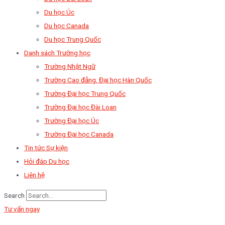
Du học Úc
Du học Canada
Du học Trung Quốc
Danh sách Trường học
Trường Nhật Ngữ
Trường Cao đẳng, Đại học Hàn Quốc
Trường Đại học Trung Quốc
Trường Đại học Đài Loan
Trường Đại học Úc
Trường Đại học Canada
Tin tức Sự kiện
Hỏi đáp Du học
Liên hệ
Search
Tư vấn ngay