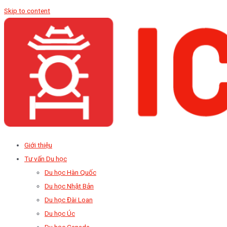
Skip to content
Giới thiệu
Tư vấn Du học
Du học Hàn Quốc
Du học Nhật Bản
Du học Đài Loan
Du học Úc
Du học Canada