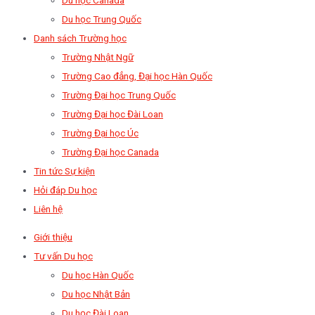
Du học Trung Quốc
Danh sách Trường học
Trường Nhật Ngữ
Trường Cao đẳng, Đại học Hàn Quốc
Trường Đại học Trung Quốc
Trường Đại học Đài Loan
Trường Đại học Úc
Trường Đại học Canada
Tin tức Sự kiện
Hỏi đáp Du học
Liên hệ
Giới thiệu
Tư vấn Du học
Du học Hàn Quốc
Du học Nhật Bản
Du học Đài Loan