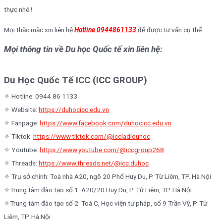
thực nhé !
Mọi thắc mắc xin liên hệ
Hotline 0944861133
để được tư vấn cụ thể.
Mọi thông tin về Du học Quốc tế xin liên hệ:
Du Học Quốc Tế ICC (ICC GROUP)
✧ Hotline: 0944 86 1133
✧ Website:
https://duhocicc.edu.vn
✧ Fanpage:
https://www.facebook.com/duhocicc.edu.vn
✧ Tiktok:
https://www.tiktok.com/@iccladiduhoc
✧ Youtube:
https://www.youtube.com/@iccgroup268
✧ Threads:
https://www.threads.net/@icc.duhoc
✧ Trụ sở chính: Toà nhà A20, ngõ 20 Phố Huy Du, P. Từ Liêm, TP. Hà Nội
✧Trung tâm đào tạo số 1: A20/20 Huy Du, P. Từ Liêm, TP. Hà Nội
✧Trung tâm đào tạo số 2: Toà C, Học viện tư pháp, số 9 Trần Vỹ, P. Từ
Liêm, TP. Hà Nội