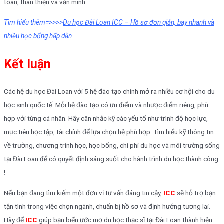
toàn, thân thiện và văn minh.
Tìm hiểu thêm=>>>>
Du học Đài Loan ICC – Hồ sơ đơn giản, bay nhanh và
nhiều học bổng hấp dẫn
Kết luận
Các hệ du học Đài Loan với 5 hệ đào tạo chính mở ra nhiều cơ hội cho du
học sinh quốc tế. Mỗi hệ đào tạo có ưu điểm và nhược điểm riêng, phù
hợp với từng cá nhân. Hãy cân nhắc kỹ các yếu tố như trình độ học lực,
mục tiêu học tập, tài chính để lựa chọn hệ phù hợp. Tìm hiểu kỹ thông tin
về trường, chương trình học, học bổng, chi phí du học và môi trường sống
tại Đài Loan để có quyết định sáng suốt cho hành trình du học thành công
!
Nếu bạn đang tìm kiếm một đơn vị tư vấn đáng tin cậy,
ICC
sẽ hỗ trợ bạn
tận tình trong việc chọn ngành, chuẩn bị hồ sơ và định hướng tương lai.
Hãy để
ICC
giúp bạn biến ước mơ du học thạc sĩ tại Đài Loan thành hiện