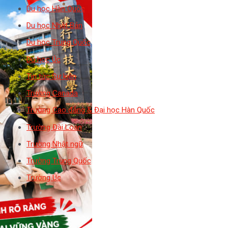
Du học Hàn Quốc
Du học Nhật Bản
Du học Trung Quốc
Du học Úc
Tin tức Sự kiện
Trường Canada
Trường Cao đẳng & Đại học Hàn Quốc
Trường Đài Loan
Trường Nhật ngữ
Trường Trung Quốc
Trường Úc