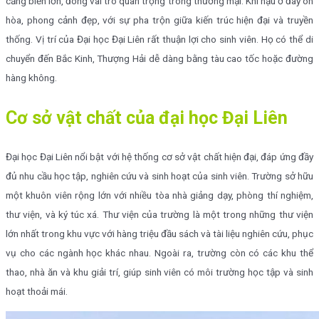
cảng biển lớn, đóng vai trò quan trọng trong thương mại. Khí hậu ở đây ôn
hòa, phong cảnh đẹp, với sự pha trộn giữa kiến trúc hiện đại và truyền
thống. Vị trí của Đại học Đại Liên rất thuận lợi cho sinh viên. Họ có thể di
chuyển đến Bắc Kinh, Thượng Hải dễ dàng bằng tàu cao tốc hoặc đường
hàng không.
Cơ sở vật chất của đại học Đại Liên
Đại học Đại Liên nổi bật với hệ thống cơ sở vật chất hiện đại, đáp ứng đầy
đủ nhu cầu học tập, nghiên cứu và sinh hoạt của sinh viên. Trường sở hữu
một khuôn viên rộng lớn với nhiều tòa nhà giảng dạy, phòng thí nghiệm,
thư viện, và ký túc xá. Thư viện của trường là một trong những thư viện
lớn nhất trong khu vực với hàng triệu đầu sách và tài liệu nghiên cứu, phục
vụ cho các ngành học khác nhau. Ngoài ra, trường còn có các khu thể
thao, nhà ăn và khu giải trí, giúp sinh viên có môi trường học tập và sinh
hoạt thoải mái.