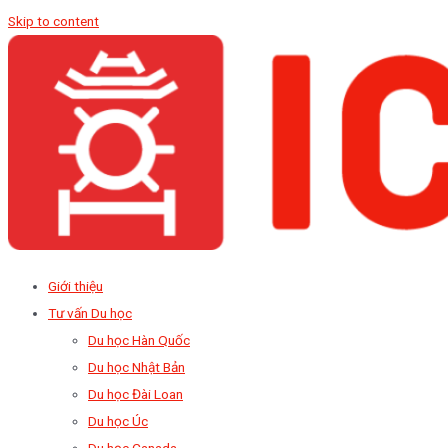
Skip to content
Giới thiệu
Tư vấn Du học
Du học Hàn Quốc
Du học Nhật Bản
Du học Đài Loan
Du học Úc
Du học Canada