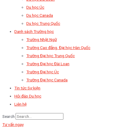
Du học Úc
Du học Canada
Du học Trung Quốc
Danh sách Trường học
Trường Nhật Ngữ
Trường Cao đẳng, Đại học Hàn Quốc
Trường Đại học Trung Quốc
Trường Đại học Đài Loan
Trường Đại học Úc
Trường Đại học Canada
Tin tức Sự kiện
Hỏi đáp Du học
Liên hệ
Search
Tư vấn ngay