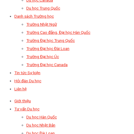
Du học Trung Quốc
Danh sách Trường học
Trường Nhật Ngữ
Trường Cao đẳng, Đại học Hàn Quốc
Trường Đại học Trung Quốc
Trường Đại học Đài Loan
Trường Đại học Úc
Trường Đại học Canada
Tin tức Sự kiện
Hỏi đáp Du học
Liên hệ
Giới thiệu
Tư vấn Du học
Du học Hàn Quốc
Du học Nhật Bản
Du học Đài Loan