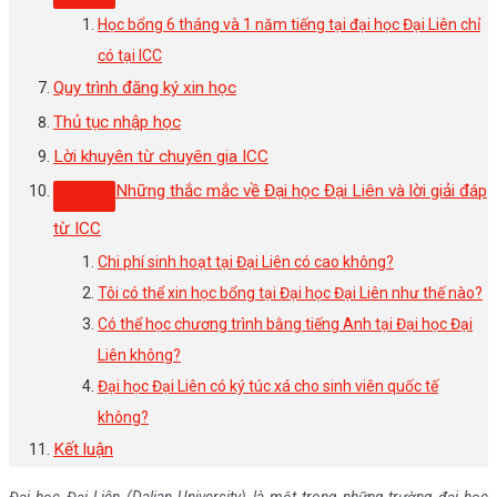
Học bổng 6 tháng và 1 năm tiếng tại đại học Đại Liên chỉ
có tại ICC
Quy trình đăng ký xin học
Thủ tục nhập học
Lời khuyên từ chuyên gia ICC
Những thắc mắc về Đại học Đại Liên và lời giải đáp
từ ICC
Chi phí sinh hoạt tại Đại Liên có cao không?
Tôi có thể xin học bổng tại Đại học Đại Liên như thế nào?
Có thể học chương trình bằng tiếng Anh tại Đại học Đại
Liên không?
Đại học Đại Liên có ký túc xá cho sinh viên quốc tế
không?
Kết luận
Đại học Đại Liên (Dalian University) là một trong những trường đại học