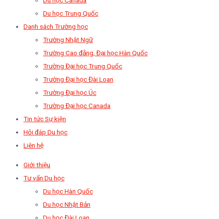
Du học Trung Quốc
Danh sách Trường học
Trường Nhật Ngữ
Trường Cao đẳng, Đại học Hàn Quốc
Trường Đại học Trung Quốc
Trường Đại học Đài Loan
Trường Đại học Úc
Trường Đại học Canada
Tin tức Sự kiện
Hỏi đáp Du học
Liên hệ
Giới thiệu
Tư vấn Du học
Du học Hàn Quốc
Du học Nhật Bản
Du học Đài Loan