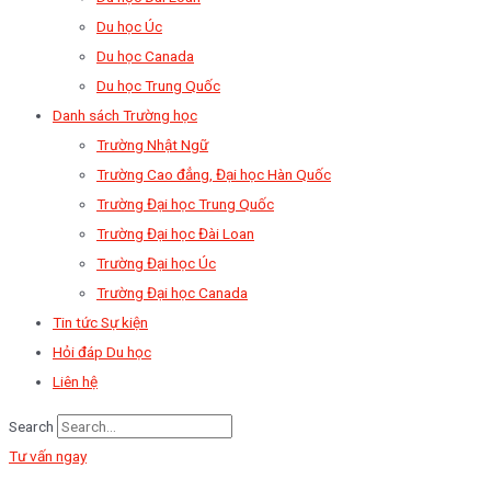
Du học Úc
Du học Canada
Du học Trung Quốc
Danh sách Trường học
Trường Nhật Ngữ
Trường Cao đẳng, Đại học Hàn Quốc
Trường Đại học Trung Quốc
Trường Đại học Đài Loan
Trường Đại học Úc
Trường Đại học Canada
Tin tức Sự kiện
Hỏi đáp Du học
Liên hệ
Search
Tư vấn ngay