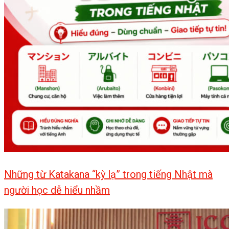
Những từ Katakana “kỳ lạ” trong tiếng Nhật mà
người học dễ hiểu nhầm