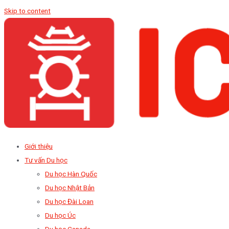
Skip to content
Giới thiệu
Tư vấn Du học
Du học Hàn Quốc
Du học Nhật Bản
Du học Đài Loan
Du học Úc
Du học Canada