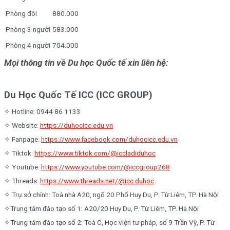
Phòng đôi
880.000
Phòng 3 người
583.000
Phòng 4 người
704.000
Mọi thông tin về Du học Quốc tế xin liên hệ:
Du Học Quốc Tế ICC (ICC GROUP)
✧ Hotline: 0944 86 1133
✧ Website:
https://duhocicc.edu.vn
✧ Fanpage:
https://www.facebook.com/duhocicc.edu.vn
✧ Tiktok:
https://www.tiktok.com/@iccladiduhoc
✧ Youtube:
https://www.youtube.com/@iccgroup268
✧ Threads:
https://www.threads.net/@icc.duhoc
✧ Trụ sở chính: Toà nhà A20, ngõ 20 Phố Huy Du, P. Từ Liêm, TP. Hà Nội
✧Trung tâm đào tạo số 1: A20/20 Huy Du, P. Từ Liêm, TP. Hà Nội
✧Trung tâm đào tạo số 2: Toà C, Học viện tư pháp, số 9 Trần Vỹ, P. Từ