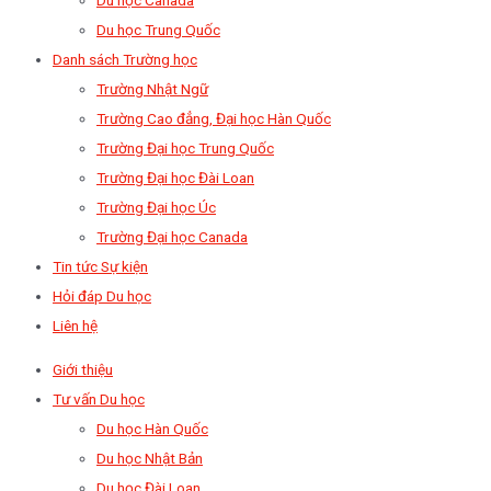
Du học Trung Quốc
Danh sách Trường học
Trường Nhật Ngữ
Trường Cao đẳng, Đại học Hàn Quốc
Trường Đại học Trung Quốc
Trường Đại học Đài Loan
Trường Đại học Úc
Trường Đại học Canada
Tin tức Sự kiện
Hỏi đáp Du học
Liên hệ
Giới thiệu
Tư vấn Du học
Du học Hàn Quốc
Du học Nhật Bản
Du học Đài Loan