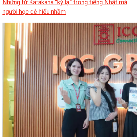
Những từ Katakana “kỳ lạ” trong tiếng Nhật mà
người học dễ hiểu nhầm