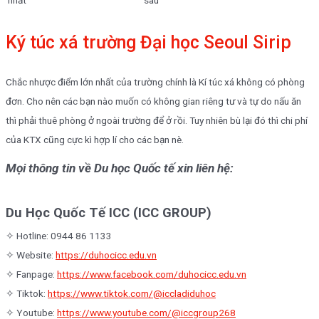
nhất
sau
Ký túc xá trường Đại học Seoul Sirip
Chắc nhược điểm lớn nhất của trường chính là Kí túc xá không có phòng
đơn. Cho nên các bạn nào muốn có không gian riêng tư và tự do nấu ăn
thì phải thuê phòng ở ngoài trường để ở rồi. Tuy nhiên bù lại đó thì chi phí
của KTX cũng cực kì hợp lí cho các bạn nè.
Mọi thông tin về Du học Quốc tế xin liên hệ:
Du Học Quốc Tế ICC (ICC GROUP)
✧ Hotline: 0944 86 1133
✧ Website:
https://duhocicc.edu.vn
✧ Fanpage:
https://www.facebook.com/duhocicc.edu.vn
✧ Tiktok:
https://www.tiktok.com/@iccladiduhoc
✧ Youtube:
https://www.youtube.com/@iccgroup268