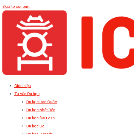
Skip to content
Giới thiệu
Tư vấn Du học
Du học Hàn Quốc
Du học Nhật Bản
Du học Đài Loan
Du học Úc
Du học Canada