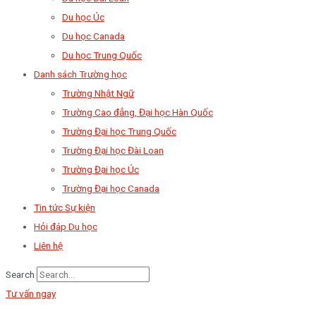
Du học Úc
Du học Canada
Du học Trung Quốc
Danh sách Trường học
Trường Nhật Ngữ
Trường Cao đẳng, Đại học Hàn Quốc
Trường Đại học Trung Quốc
Trường Đại học Đài Loan
Trường Đại học Úc
Trường Đại học Canada
Tin tức Sự kiện
Hỏi đáp Du học
Liên hệ
Search
Tư vấn ngay