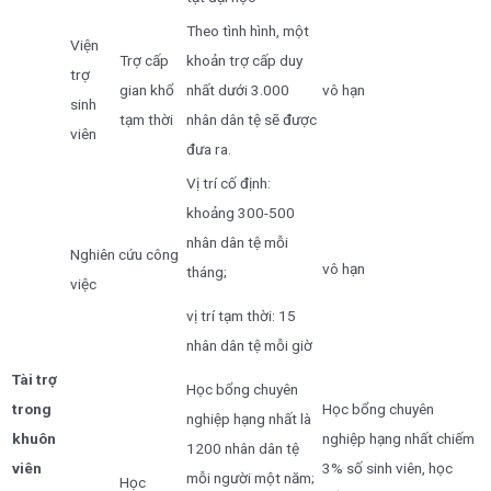
Theo tình hình, một
Viện
Trợ cấp
khoản trợ cấp duy
trợ
gian khổ
nhất dưới 3.000
vô hạn
sinh
tạm thời
nhân dân tệ sẽ được
viên
đưa ra.
Vị trí cố định:
khoảng 300-500
nhân dân tệ mỗi
Nghiên cứu công
vô hạn
tháng;
việc
vị trí tạm thời: 15
nhân dân tệ mỗi giờ
Tài trợ
Học bổng chuyên
trong
Học bổng chuyên
nghiệp hạng nhất là
khuôn
nghiệp hạng nhất chiếm
1200 nhân dân tệ
viên
3% số sinh viên, học
mỗi người một năm;
Học