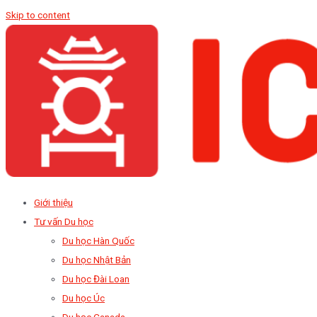
Skip to content
Giới thiệu
Tư vấn Du học
Du học Hàn Quốc
Du học Nhật Bản
Du học Đài Loan
Du học Úc
Du học Canada