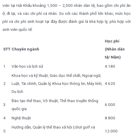
viên tại Hải Khẩu khoảng 1,500 – 2,500 nhân dân tệ, bao gồm chi phí ăn
ở, đi lại, và các chi phí cá nhân. So với các thành phố lớn khác, mức học
phí và chi phí sinh hoạt tại đây được đánh giá là khá hợp lý, phù hợp với
sinh viên quốc tế.
Học phí
STT
Chuyên ngành
(Nhân dân
tệ/ Năm)
1
Văn học và lịch sử
4.180
Khoa học và kỹ thuật, Giáo dục thể chất, Ngoại ngữ,
2
Luật, Tài chính, Quản lý, Khoa học thông tin, Máy tính,
4.620
Du lịch
Đào tạo thể thao, Võ thuật, Thể thao truyền thống
3
6.000
quốc gia
4
Nghệ thuật
8.800
Hướng dẫn, Quản lý thể thao xã hội (chơi golf và
5
12.000