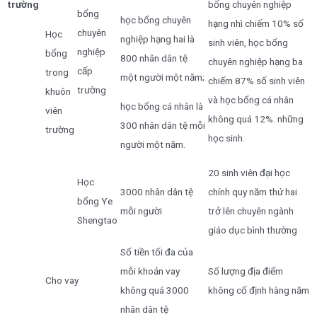
trường
bổng chuyên nghiệp
bổng
học bổng chuyên
hạng nhì chiếm 10% số
chuyên
Học
nghiệp hạng hai là
sinh viên, học bổng
nghiệp
bổng
800 nhân dân tệ
chuyên nghiệp hạng ba
cấp
trong
một người một năm;
chiếm 87% số sinh viên
trường
khuôn
và học bổng cá nhân
học bổng cá nhân là
viên
không quá 12%. những
300 nhân dân tệ mỗi
trường
học sinh.
người một năm.
20 sinh viên đại học
Học
3000 nhân dân tệ
chính quy năm thứ hai
bổng Ye
mỗi người
trở lên chuyên ngành
Shengtao
giáo dục bình thường
Số tiền tối đa của
mỗi khoản vay
Số lượng địa điểm
Cho vay
không quá 3000
không cố định hàng năm
nhân dân tệ