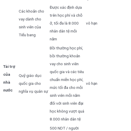
Được xác định dựa
Các khoản cho
trên học phí và chỗ
vay dành cho
ở, tối đa là 8.000
vô hạn
sinh viên của
nhân dân tệ mỗi
Tiểu bang
năm
Bồi thường học phí,
bồi thường khoản
vay cho sinh viên
Tài trợ
quốc gia và các tiêu
của
Quỹ giáo dục
chuẩn miễn học phí,
nhà
quốc gia cho
vô hạn
mức tối đa cho mỗi
nước
nghĩa vụ quân sự
sinh viên mỗi năm
đối với sinh viên đại
học không vượt quá
8.000 nhân dân tệ
500 NDT / người