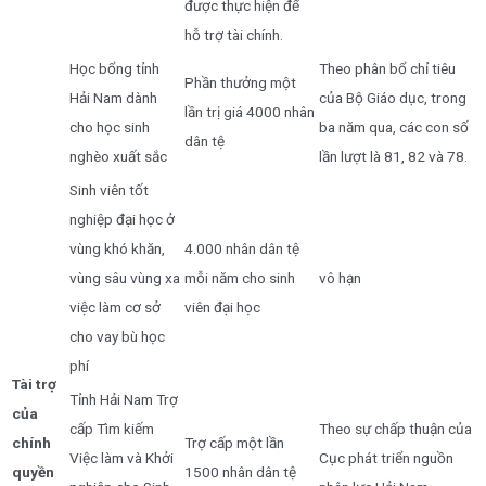
được thực hiện để
hỗ trợ tài chính.
Học bổng tỉnh
Theo phân bổ chỉ tiêu
Phần thưởng một
Hải Nam dành
của Bộ Giáo dục, trong
lần trị giá 4000 nhân
cho học sinh
ba năm qua, các con số
dân tệ
nghèo xuất sắc
lần lượt là 81, 82 và 78.
Sinh viên tốt
nghiệp đại học ở
vùng khó khăn,
4.000 nhân dân tệ
vùng sâu vùng xa
mỗi năm cho sinh
vô hạn
việc làm cơ sở
viên đại học
cho vay bù học
phí
Tài trợ
Tỉnh Hải Nam Trợ
của
cấp Tìm kiếm
Theo sự chấp thuận của
chính
Trợ cấp một lần
Việc làm và Khởi
Cục phát triển nguồn
quyền
1500 nhân dân tệ