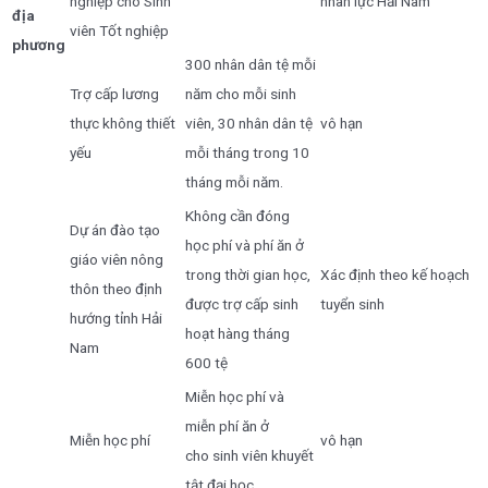
nghiệp cho Sinh
nhân lực Hải Nam
địa
viên Tốt nghiệp
phương
300 nhân dân tệ mỗi
Trợ cấp lương
năm cho mỗi sinh
thực không thiết
viên, 30 nhân dân tệ
vô hạn
yếu
mỗi tháng trong 10
tháng mỗi năm.
Không cần đóng
Dự án đào tạo
học phí và phí ăn ở
giáo viên nông
trong thời gian học,
Xác định theo kế hoạch
thôn theo định
được trợ cấp sinh
tuyển sinh
hướng tỉnh Hải
hoạt hàng tháng
Nam
600 tệ
Miễn học phí và
miễn phí ăn ở
Miễn học phí
vô hạn
cho sinh viên khuyết
tật đại học