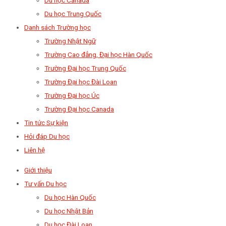
Du học Trung Quốc
Danh sách Trường học
Trường Nhật Ngữ
Trường Cao đẳng, Đại học Hàn Quốc
Trường Đại học Trung Quốc
Trường Đại học Đài Loan
Trường Đại học Úc
Trường Đại học Canada
Tin tức Sự kiện
Hỏi đáp Du học
Liên hệ
Giới thiệu
Tư vấn Du học
Du học Hàn Quốc
Du học Nhật Bản
Du học Đài Loan