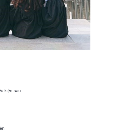
c
u kiện sau:
lên