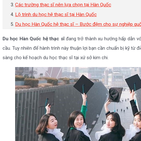
Các trường thạc sĩ nên lựa chọn tại Hàn Quốc
Lộ trình du học hệ thạc sĩ tại Hàn Quốc
Du học Hàn Quốc hệ thạc sĩ – Bước đệm cho sự nghiệp quố
Du học Hàn Quốc hệ thạc sĩ
đang trở thành xu hướng hấp dẫn với
cầu. Tuy nhiên để hành trình này thuận lợi bạn cần chuẩn bị kỹ từ đ
sàng cho kế hoạch du học thạc sĩ tại xứ sở kim chi.