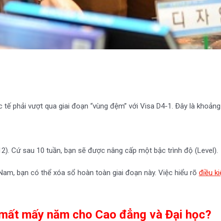
ế phải vượt qua giai đoạn “vùng đệm” với Visa D4-1. Đây là khoảng th
12). Cứ sau 10 tuần, bạn sẽ được nâng cấp một bậc trình độ (Level).
Nam, bạn có thể xóa sổ hoàn toàn giai đoạn này. Việc hiểu rõ
điều k
 mất mấy năm cho Cao đẳng và Đại học?