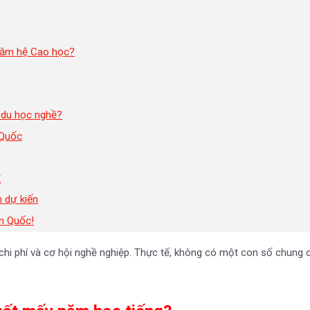
năm hệ Cao học?
 du học nghề?
 Quốc
K
 dự kiến
n Quốc!
hi phí và cơ hội nghề nghiệp. Thực tế, không có một con số chung ch