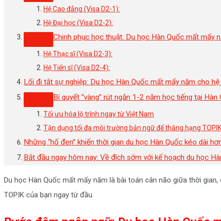
Hệ Cao đẳng (Visa D2-1):
Hệ Đại học (Visa D2-2):
Chinh phục học thuật: Du học Hàn Quốc mất mấy 
Hệ Thạc sĩ (Visa D2-3):
Hệ Tiến sĩ (Visa D2-4):
Lối đi tắt sự nghiệp: Du học Hàn Quốc mất mấy năm cho hệ
Bí quyết “vàng” rút ngắn 1-2 năm học tiếng tại Hàn
Tối ưu hóa lộ trình ngay từ Việt Nam
Tận dụng tối đa môi trường bản ngữ để thăng hạng TOPI
Những “hố đen” khiến thời gian du học Hàn Quốc kéo dài hơn
Bắt đầu ngay hôm nay: Về đích sớm với kế hoạch du học Hà
Du học Hàn Quốc mất mấy năm là bài toán cân não giữa thời gian, c
TOPIK của bạn ngay từ đầu.