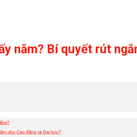
 năm? Bí quyết rút ngắn 
iếng?
năm cho Cao đẳng và Đại học?