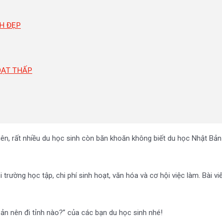
H ĐẸP
OẠT THẤP
ên, rất nhiều du học sinh còn băn khoăn không biết du học Nhật Bản n
trường học tập, chi phí sinh hoạt, văn hóa và cơ hội việc làm. Bài vi
Bản nên đi tỉnh nào?” của các bạn du học sinh nhé!