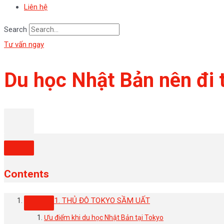
Liên hệ
Search
Tư vấn ngay
Du học Nhật Bản nên đi t
Contents
1. THỦ ĐÔ TOKYO SẦM UẤT
Ưu điểm khi du học Nhật Bản tại Tokyo