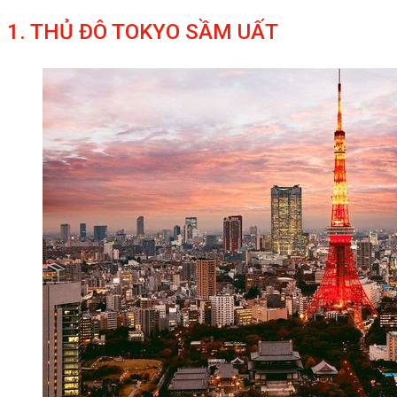
1. THỦ ĐÔ TOKYO SẦM UẤT