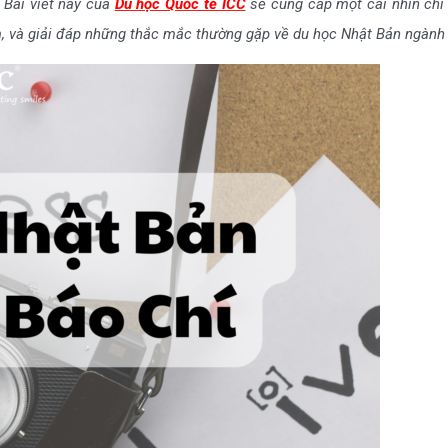
 Bài viết này của
Du học Quốc tế ICC
sẽ cung cấp một cái nhìn chi t
àm, và giải đáp những thắc mắc thường gặp về du học Nhật Bản ngành