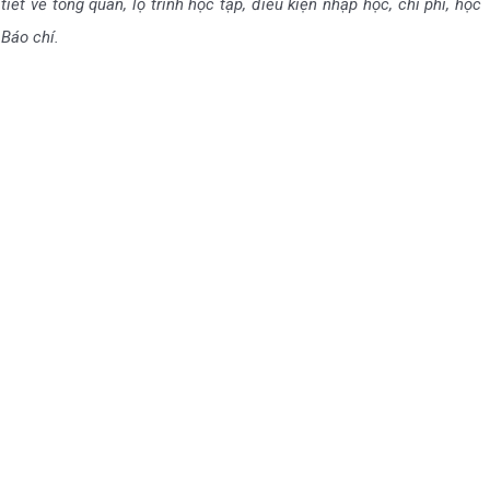
iết về tổng quan, lộ trình học tập, điều kiện nhập học, chi phí, học
 Báo chí.