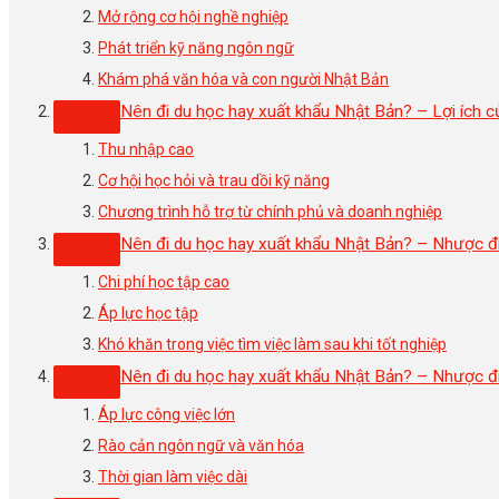
Mở rộng cơ hội nghề nghiệp
Phát triển kỹ năng ngôn ngữ
Khám phá văn hóa và con người Nhật Bản
Nên đi du học hay xuất khẩu Nhật Bản? – Lợi ích củ
Thu nhập cao
Cơ hội học hỏi và trau dồi kỹ năng
Chương trình hỗ trợ từ chính phủ và doanh nghiệp
Nên đi du học hay xuất khẩu Nhật Bản? – Nhược đ
Chi phí học tập cao
Áp lực học tập
Khó khăn trong việc tìm việc làm sau khi tốt nghiệp
Nên đi du học hay xuất khẩu Nhật Bản? – Nhược đ
Áp lực công việc lớn
Rào cản ngôn ngữ và văn hóa
Thời gian làm việc dài